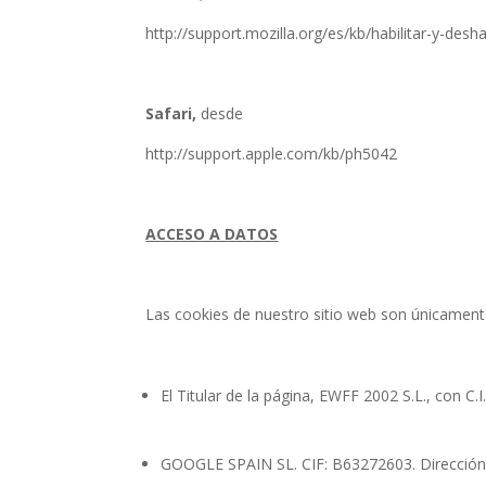
http://support.mozilla.org/es/kb/habilitar-y-desh
Safari,
desde
http://support.apple.com/kb/ph5042
ACCESO A DATOS
Las cookies de nuestro sitio web son únicamente
El Titular de la página,
EWFF 2002 S.L., con C.I.
GOOGLE SPAIN SL. CIF: B63272603. Direcció